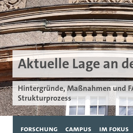
Aktuelle Lage an 
Kurz und knapp
Hintergründe, Maßnahmen und FAQ
Strukturprozess
Kurzmeldungen
Forschung
Campus
Im Fokus