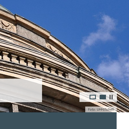
1
2
Foto: UHH/Vogiatzis