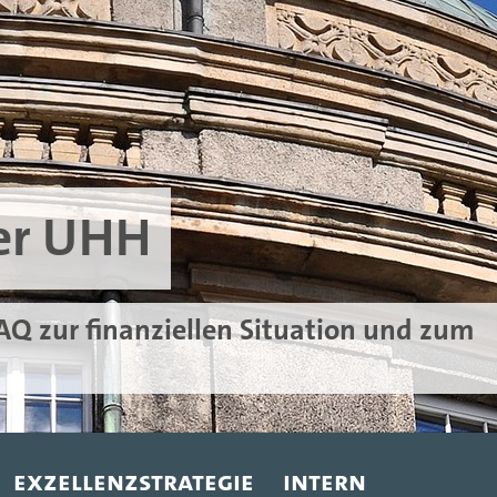
der UHH
 zur finanziellen Situation und zum
Exzellenzstrategie
Intern