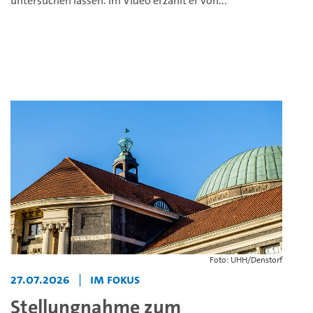
untersuchen lassen. Im Video erzählt er von...
Foto: UHH/Denstorf
27.07.2026
|
Im Fokus
Stellungnahme zum