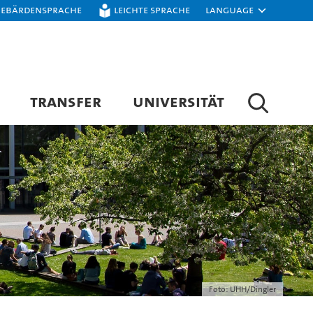
Gebärdensprache
Leichte Sprache
Language
TRANSFER
UNIVERSITÄT
Foto: UHH/Dingler