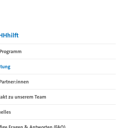
Hhilft
 Programm
atung
Partner:innen
takt zu unserem Team
elles
ige Fragen & Antworten (FAQ)