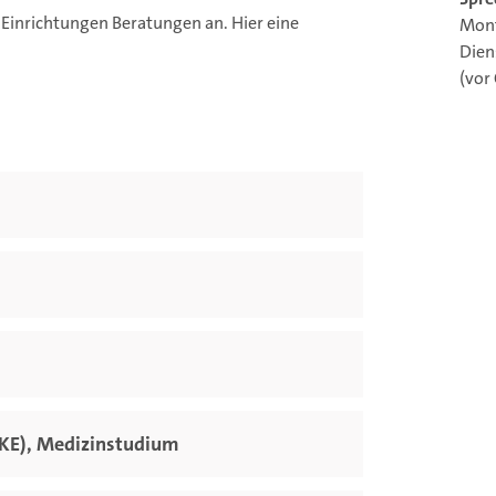
inrichtungen Beratungen an. Hier eine
Mont
Dien
(vor 
KE), Medizinstudium