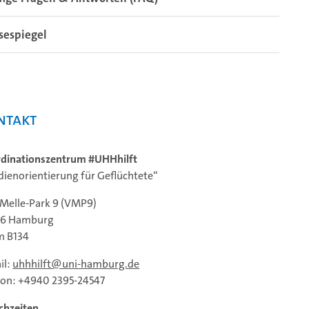
sespiegel
ntakt
dinationszentrum #UHHhilft
dienorientierung für Geflüchtete“
Melle-Park 9 (VMP9)
46 Hamburg
m B134
il:
uhhhilft@uni-hamburg.de
fon: +4940 2395-24547
chzeiten