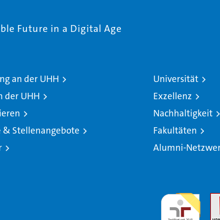
le Future in a Digital Age
ng an der UHH
Universität
n der UHH
Exzellenz
ieren
Nachhaltigkeit
e & Stellenangebote
Fakultäten
r
Alumni-Netzwe