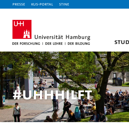
Presse
KUS-Portal
STiNE
STU
#UHHhilft