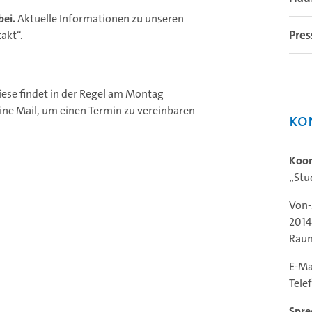
bei.
Aktuelle Informationen zu unseren
Pres
takt“.
iese findet in der Regel am Montag
eine Mail, um einen Termin zu vereinbaren
Ko
Koor
„Stu
Von-
201
Rau
E-Ma
Tele
Spre