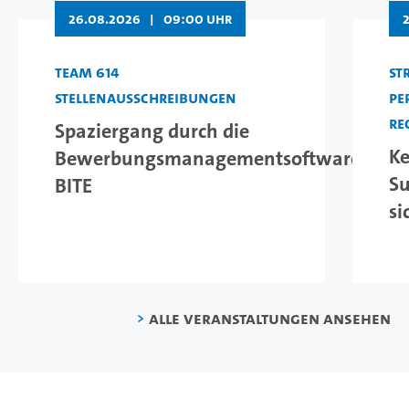
26.08.2026
|
09:00 Uhr
Team 614
St
Stellenausschreibungen
Pe
Re
Spaziergang durch die
Ke
Bewerbungsmanagementsoftware
Su
BITE
si
Alle Veranstaltungen ansehen