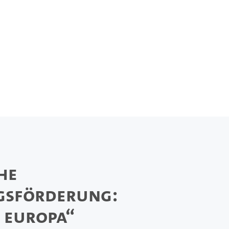
he
gsförderung:
 Europa“