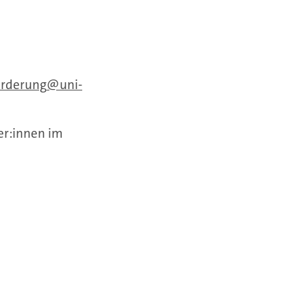
erderung
uni-
er:innen im