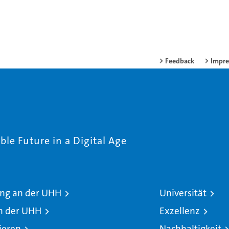
Feedback
Impr
le Future in a Digital Age
ng an der UHH
Universität
n der UHH
Exzellenz
ieren
Nachhaltigkeit