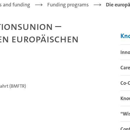
s and funding
Funding programs
Die europ
tionsunion –
en Europäischen
Kn
Inno
Care
Co-
ahrt (BMFTR)
Kno
“Wis
Con