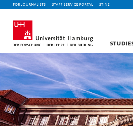
For journalists
Staff Service Portal
STiNE
STUDIE