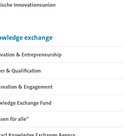
äische Innovationsunion
owledge exchange
vation & Entrepreneurship
er & Qualification
Creation & Engagement
wledge Exchange Fund
sen für alle”
tact Knowledge Exchange Agency