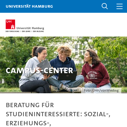
Universität Hamburg
Campus-Center
Foto: UHH/vonWieding
Beratung für
Studieninteressierte: Sozial-,
Erziehungs-,