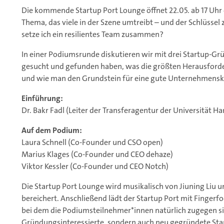
Die kommende Startup Port Lounge öffnet 22.05. ab 17 Uhr
Thema, das viele in der Szene umtreibt – und der Schlüsse
setze ich ein resilientes Team zusammen?
In einer Podiumsrunde diskutieren wir mit drei Startup-Gr
gesucht und gefunden haben, was die größten Herausforde
und wie man den Grundstein für eine gute Unternehmensku
Einführung:
Dr. Bakr Fadl (Leiter der Transferagentur der Universität 
Auf dem Podium:
Laura Schnell (Co-Founder und CSO open)
Marius Klages (Co-Founder und CEO dehaze)
Viktor Kessler (Co-Founder und CEO Notch)
Die Startup Port Lounge wird musikalisch von Jiuning Liu u
bereichert. Anschließend lädt der Startup Port mit Finger
bei dem die Podiumsteilnehmer*innen natürlich zugegen si
Gründungsinteressierte, sondern auch neu gegründete Star