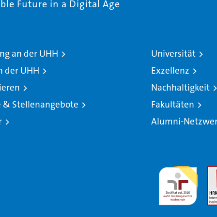
le Future in a Digital Age
ng an der UHH
Universität
n der UHH
Exzellenz
ieren
Nachhaltigkeit
e & Stellenangebote
Fakultäten
r
Alumni-Netzwe