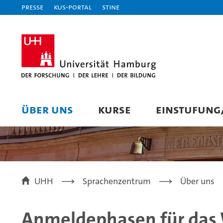
Presse
KUS-Portal
STiNE
ÜBER UNS
KURSE
EINSTUFUN
UHH
Sprachenzentrum
Über uns
Anmeldephasen für das