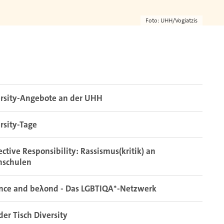
Foto: UHH/Vogiatzis
ersity-Angebote an der UHH
rsity-Tage
ective Responsibility: Rassismus(kritik) an
hschulen
ence and beλond - Das LGBTIQA*-Netzwerk
er Tisch Diversity