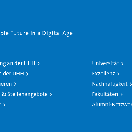
le Future in a Digital Age
ng an der UHH
Universität
n der UHH
Exzellenz
ieren
Nachhaltigkeit
e & Stellenangebote
Fakultäten
r
Alumni-Netzwe