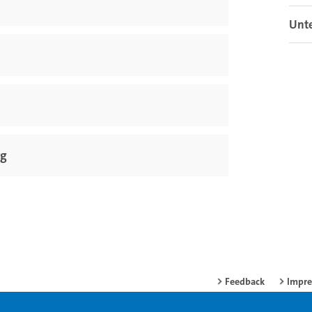
Unt
rg
Feedback
Impr