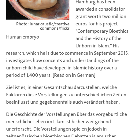
Hamburg has been
awarded a consolidator
grant worth two million
euros for his project
Photo: lunar caustic/creative
commons/flickr
"Contemporary Bioethics
Human embryo
and the History of the
Unborn in Islam." His
research, which he is due to commence in September 2015,
investigates how concepts and understandings of the
unborn child have developed in Islamic history over a
period of 1,400 years. [Read on in German]
Ziel ist es, in einer Gesamtschau darzustellen, welche
Faktoren diese Vorstellungen zu unterschiedlichen Zeiten
beeinflusst und gegebenenfalls auch verändert haben.
Die Geschichte der Vorstellungen über das vorgeburtliche
menschliche Leben im Islam ist bisher weitgehend
unerforscht. Die Vorstellungen spielen jedoch in
zeitgenössischen bioethischen Debatten islamischer