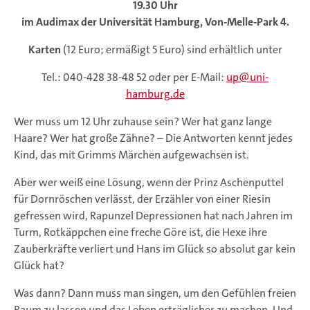
19.30 Uhr
im Audimax der Universität Hamburg,
Von-Melle-Park 4.
Karten
(12 Euro; ermäßigt 5 Euro) sind erhältlich unter
Tel.: 040-428 38-48 52 oder per E-Mail:
up
uni-
hamburg.de
Wer muss um 12 Uhr zuhause sein? Wer hat ganz lange
Haare? Wer hat große Zähne? – Die Antworten kennt jedes
Kind, das mit Grimms Märchen aufgewachsen ist.
Aber wer weiß eine Lösung, wenn der Prinz Aschenputtel
für Dornröschen verlässt, der Erzähler von einer Riesin
gefressen wird, Rapunzel Depressionen hat nach Jahren im
Turm, Rotkäppchen eine freche Göre ist, die Hexe ihre
Zauberkräfte verliert und Hans im Glück so absolut gar kein
Glück hat?
Was dann? Dann muss man singen, um den Gefühlen freien
Raum zu lassen und das Leben erträglicher zu machen. Und