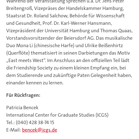
Während der Veranstaltung sprechen u.a. Dr. Jens Peter
Breitengroß, Vizepräses der Handelskammer Hamburg,
Staatsrat Dr. Roland Salchow, Behörde für Wissenschaft
und Gesundheit, Prof. Dr. Karl-Werner Hansmann,
Vizepräsident der Universität Hamburg und Thomas Quaas,
Vorstandsvorsitzender der Beiersdorf AG. Das musikalische
Duo Mona Li (chinesische Harfe) und Ulrike Beißenhirtz
(Querflöte) thematisiert in seinen Darbietungen das Motiv
„East meets West“. Im Anschluss an den offiziellen Teil lädt
die Friendship Society zu einem kleinen Empfang ein, bei
dem Studierende und zukünftige Paten Gelegenheit haben,
einander kennen zu lernen.
Für Rückfragen:
Patricia Bencek
International Center for Graduate Studies (ICGS)
Tel.: (040) 428 38-74 15
E-Mail:
bencek
icgs.de