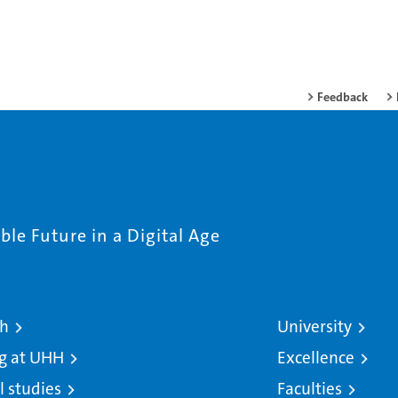
Feedback
le Future in a Digital Age
ch
University
g at UHH
Excellence
l studies
Faculties