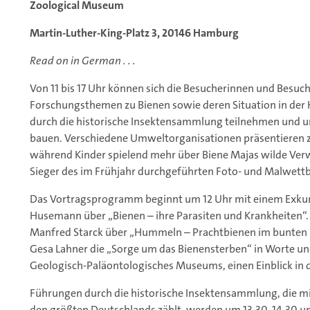
Zoological Museum
Martin-Luther-King-Platz 3, 20146 Hamburg
Read on in German . . .
Von 11 bis 17 Uhr können sich die Besucherinnen und Besuch
Forschungsthemen zu Bienen sowie deren Situation in der
durch die historische Insektensammlung teilnehmen und un
bauen. Verschiedene Umweltorganisationen präsentieren
während Kinder spielend mehr über Biene Majas wilde Ver
Sieger des im Frühjahr durchgeführten Foto- und Malwett
Das Vortragsprogramm beginnt um 12 Uhr mit einem Exkur
Husemann über „Bienen – ihre Parasiten und Krankheiten“
Manfred Starck über „Hummeln – Prachtbienen im bunten P
Gesa Lahner die „Sorge um das Bienensterben“ in Worte und 
Geologisch-Paläontologisches Museums, einen Einblick in 
Führungen durch die historische Insektensammlung, die mi
den größten Deutschlands zählt, werden um 13.30, 14.30 u