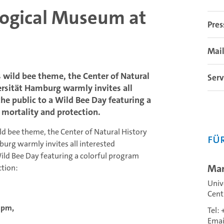
logical Museum at
Pres
Mail
s wild bee theme, the Center of Natural
Serv
ersität Hamburg warmly invites all
he public to a Wild Bee Day featuring a
 mortality and protection.
ld bee theme, the Center of Natural History
Fü
burg warmly invites all interested
ild Bee Day featuring a colorful program
Mar
ction:
Univ
Cent
 pm,
Tel:
Emai