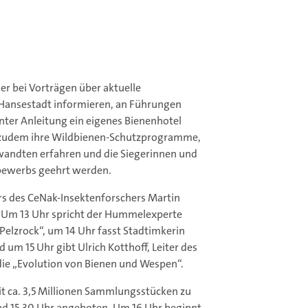
er bei Vorträgen über aktuelle
 Hansestadt informieren, an Führungen
ter Anleitung ein eigenes Bienenhotel
 zudem ihre Wildbienen-Schutzprogramme,
wandten erfahren und die Siegerinnen und
bewerbs geehrt werden.
s des CeNak-Insektenforschers Martin
. Um 13 Uhr spricht der Hummelexperte
elzrock“, um 14 Uhr fasst Stadtimkerin
um 15 Uhr gibt Ulrich Kotthoff, Leiter des
die „Evolution von Bienen und Wespen“.
t ca. 3,5 Millionen Sammlungsstücken zu
nd 15.30 Uhr angeboten. Um 16 Uhr beginnt