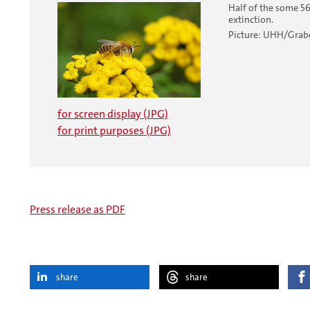
Half of the some 56
extinction.
Picture: UHH/Grab
for screen display (JPG)
for print purposes (JPG)
Press release as PDF
share
share