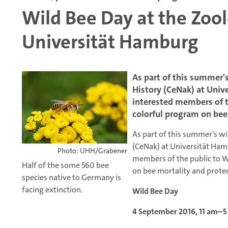
Wild Bee Day at the Zoo
Universität Hamburg
As part of this summer'
History (CeNak) at Univ
interested members of t
colorful program on bee
As part of this summer's wi
(CeNak) at Universität Ham
Photo: UHH/Grabener
members of the public to W
Half of the some 560 bee
on bee mortality and prote
species native to Germany is
facing extinction.
Wild Bee Day
4 September 2016, 11 am–5