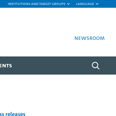
Institutions and target groups
Language
Newsroom
ENTS
ss releases