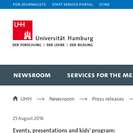
For journalists
Staff Service Portal
STiNE
NEWSROOM
SERVICES FOR THE ME
UHH
Newsroom
Press releases
25 August 2016
Events, presentations and kids' program: