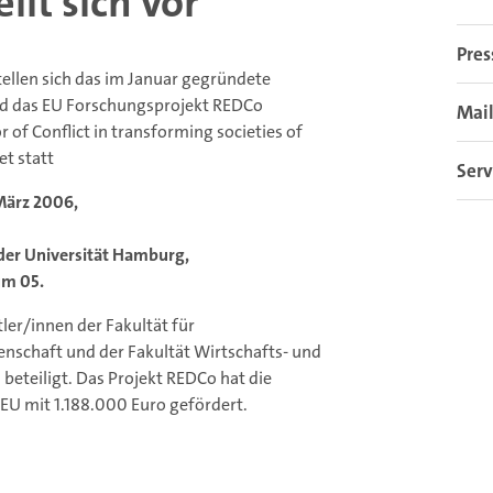
llt sich vor
Pres
tellen sich das im Januar gegründete
und das EU Forschungsprojekt REDCo
Mail
r of Conflict in transforming societies of
et statt
Serv
März 2006,
der Universität Hamburg,
um 05.
ler/innen der Fakultät für
schaft und der Fakultät Wirtschafts- und
beteiligt. Das Projekt REDCo hat die
EU mit 1.188.000 Euro gefördert.