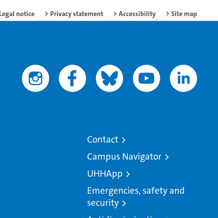
Legal notice
Privacy statement
Accessibility
Site map
Contact
Campus Navigator
UHHApp
Emergencies, safety and
security