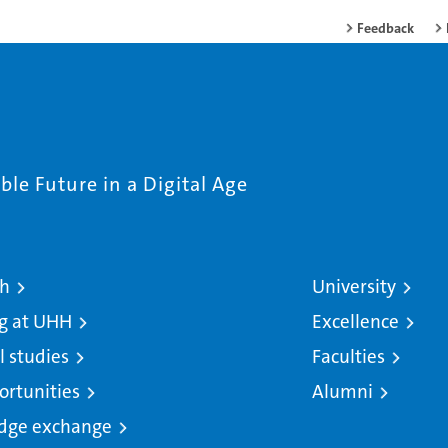
Feedback
le Future in a Digital Age
ch
University
g at UHH
Excellence
l studies
Faculties
ortunities
Alumni
dge exchange