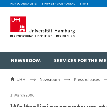
For journalists
Staff Service Portal
STiNE
NEWSROOM
SERVICES FOR THE ME
UHH
Newsroom
Press releases
21 March 2006