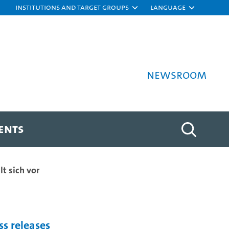
Institutions and target groups
Language
Newsroom
ENTS
t sich vor
ss releases