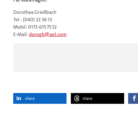
Dorothea Grießbach
Tel.: (040) 22 36 13
Mobil: 0173-615 75 52
E-Mail:
dorogb
aol.com
share
share