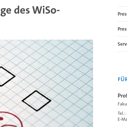
ge des WiSo-
Pres
Pres
Serv
Fü
Pro
Faku
Tel.
E-Ma