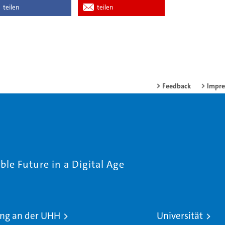
teilen
teilen
Feedback
Impr
le Future in a Digital Age
ng an der UHH
Universität