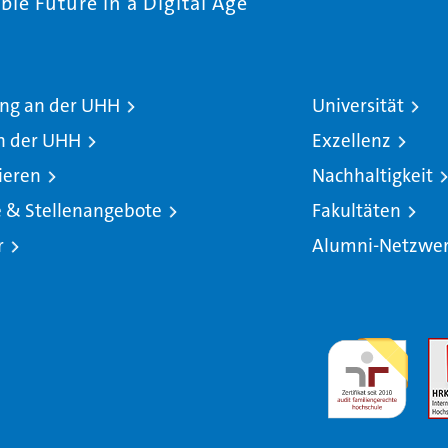
le Future in a Digital Age
ng an der UHH
Universität
n der UHH
Exzellenz
ieren
Nachhaltigkeit
e & Stellenangebote
Fakultäten
r
Alumni-Netzwe