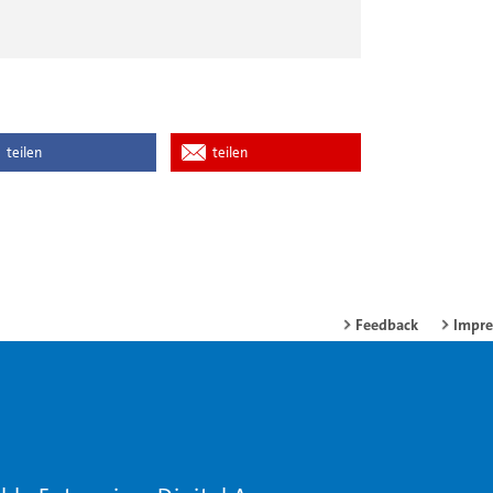
teilen
teilen
Feedback
Impr