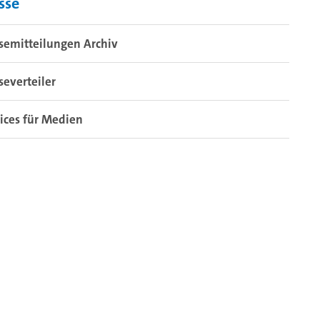
sse
semitteilungen Archiv
severteiler
ices für Medien