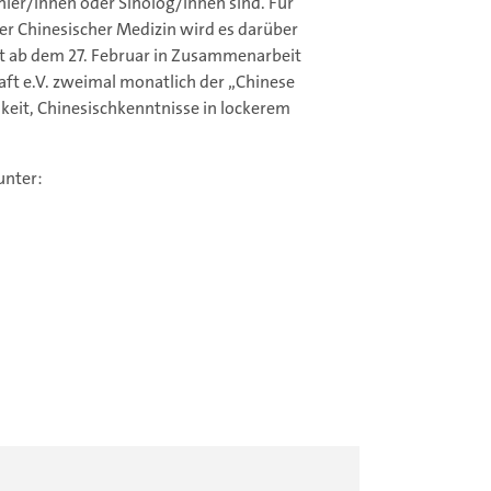
ler/innen oder Sinolog/innen sind. Für
er Chinesischer Medizin wird es darüber
et ab dem 27. Februar in Zusammenarbeit
ft e.V. zweimal monatlich der „Chinese
keit, Chinesischkenntnisse in lockerem
unter: