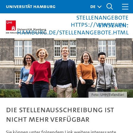
folgendem Link weitere
Universität Hamburg
interessante
Stellenangebote
https://www.uni-
einsehen:
hamburg.de/stellenangebote.html
Foto: UHH/Esfandiari
Die Stellenausschreibung ist
nicht mehr verfügbar
Sie können unter folgendem Link weitere interessante