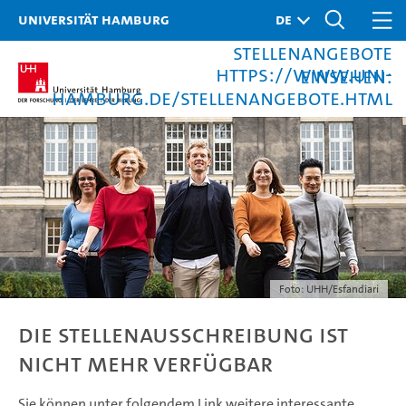
folgendem Link weitere
Universität Hamburg
interessante
Stellenangebote
https://www.uni-
einsehen:
hamburg.de/stellenangebote.html
Foto: UHH/Esfandiari
Die Stellenausschreibung ist
nicht mehr verfügbar
Sie können unter folgendem Link weitere interessante