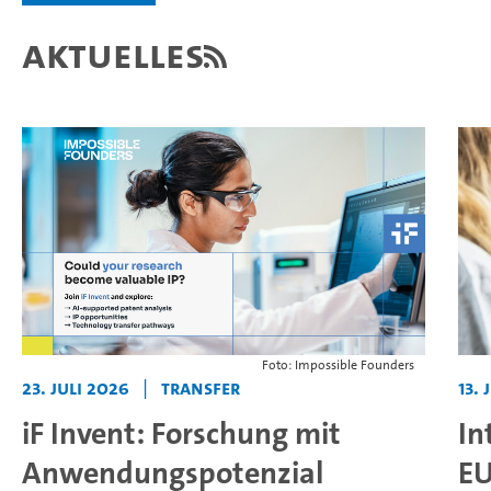
Aktuelles
Foto: Impossible Founders
23. Juli 2026
|
Transfer
13. 
iF Invent: Forschung mit
In
Anwendungspotenzial
EU