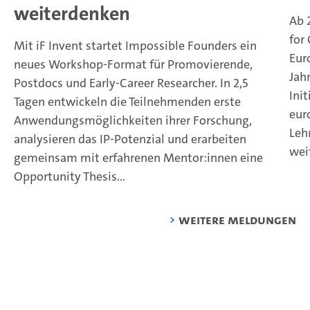
weiterdenken
Ab 
for
Mit iF Invent startet Impossible Founders ein
Eur
neues Workshop-Format für Promovierende,
Jah
Postdocs und Early-Career Researcher. In 2,5
Ini
Tagen entwickeln die Teilnehmenden erste
eur
Anwendungsmöglichkeiten ihrer Forschung,
Leh
analysieren das IP-Potenzial und erarbeiten
wei
gemeinsam mit erfahrenen Mentor:innen eine
Opportunity Thesis...
weitere Meldungen