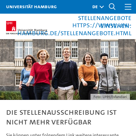
folgendem Link weitere
Universität Hamburg
interessante
Stellenangebote
https://www.uni-
einsehen:
hamburg.de/stellenangebote.html
Foto: UHH/Esfandiari
Die Stellenausschreibung ist
nicht mehr verfügbar
Sie können unter folgendem Link weitere interessante