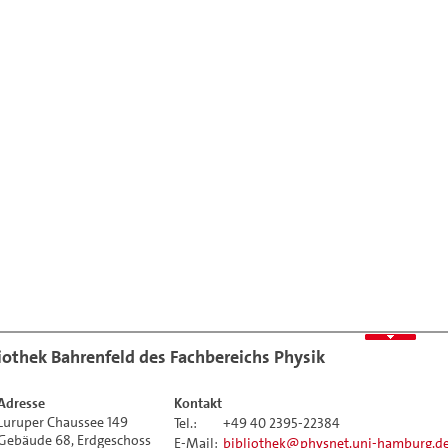
iothek Bahrenfeld des Fachbereichs Physik
Adresse
Kontakt
Luruper Chaussee 149
Tel.:
+49 40 2395-22384
Gebäude 68, Erdgeschoss
E-Mail:
bibliothek
physnet.uni-hamburg.d