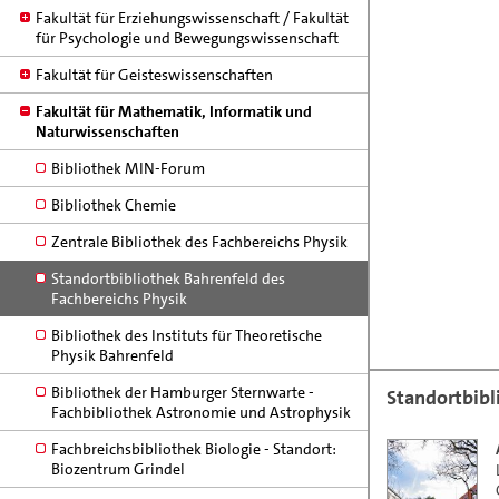
BS 83: Beim Schlump 83 - Forschungsstelle für
Fakultät für Erziehungswissenschaft / Fakultät
Zeitgeschichte
für Psychologie und Bewegungswissenschaft
BU 43 : Bundesstraße 43 - Zentrum für
Fakultät für Geisteswissenschaften
Bioinformatik, ZBH
Fakultät für Mathematik, Informatik und
BU 45 : Bundesstraße 45
Naturwissenschaften
BU 53: Bundesstraße 53
Bibliothek MIN-Forum
BU 55 / Geom: Bundesstraße 55, Geomatikum
Bibliothek Chemie
ESA 1: Edmund-Siemers-Allee 1, Hauptgebäude
Zentrale Bibliothek des Fachbereichs Physik
ESA 1 O: Edmund-Siemers-Allee 1, Ostflügel
Standortbibliothek Bahrenfeld des
ESA 1 W: Edmund-Siemers-Allee 1, Westflügel
Fachbereichs Physik
ESP 36: Esplanade 36
Bibliothek des Instituts für Theoretische
Physik Bahrenfeld
FEL 70: Feldbrunnenstraße 70
Bibliothek der Hamburger Sternwarte -
Standortbibl
GA 48 / Grindel 48: Grindelallee 48
Fachbibliothek Astronomie und Astrophysik
GA 117 / Grindel 117: Grindelallee 117
Fachbreichsbibliothek Biologie - Standort:
Biozentrum Grindel
GB 5: Grindelberg 5