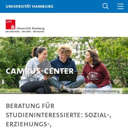
Universität Hamburg
Campus-Center
Foto: UHH/vonWieding
Beratung für
Studieninteressierte: Sozial-,
Erziehungs-,